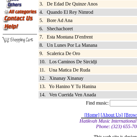
3. De Edad De Quinze Anos
4. Quando El Rey Nimrod
5. Bore Ad Ana
6. Shechachoret
7. Esta Montana D'enfrent
8. Un Lunes Por La Manana
9. Scalerica De Oro
10. Los Caminos De Sircidji
11. Una Matica De Ruda
12. Xinanay Xinanay
13. Yo Hanino Y Tu Hanina
14. Ven Cuerida Ven Anada
Find music:
[Home]
[About Us]
[Brow
Hatikvah Music International
Phone: (323) 655-70
This web site is desi