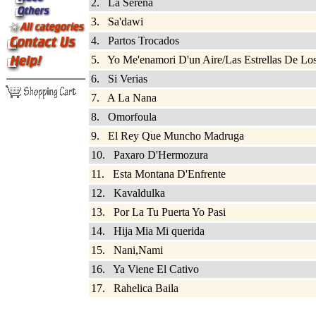
2. La Serena
3. Sa'dawi
4. Partos Trocados
5. Yo Me'enamori D'un Aire/Las Estrellas De Los
6. Si Verias
7. A La Nana
8. Omorfoula
9. El Rey Que Muncho Madruga
10. Paxaro D'Hermozura
11. Esta Montana D'Enfrente
12. Kavaldulka
13. Por La Tu Puerta Yo Pasi
14. Hija Mia Mi querida
15. Nani,Nami
16. Ya Viene El Cativo
17. Rahelica Baila