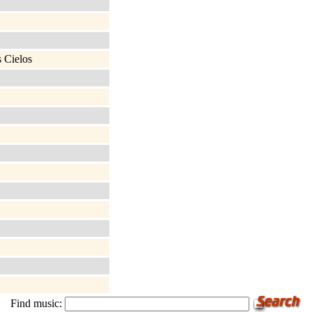
 Cielos
Find music: